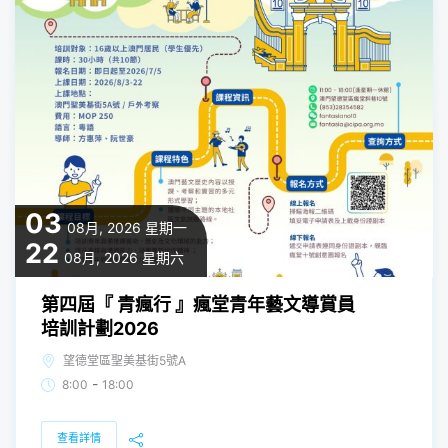
03
08月, 2026
星期一
22
08月, 2026
星期六
第四屆『 青瘋行 』瘋堂青年藝文導賞員
培訓計劃2026
望德堂區聖美基街5號A
-
8:00
18:00
查看詳情