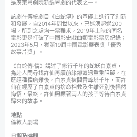
是廣東粵劇院新編粵劇的代表之一。
該劇在傳統劇目《白蛇傳》的基礎上進行了創新
和發展，自2014年問世以來，已巡演超過200
場，所到之處均一票難求，2019年上映的同名
電影更是打破了中國影史戲曲類電影票房紀錄；
2023年5月，獲第19屆中國電影華表獎「優秀
故事片獎」。
《白蛇傳·情》講述了修行千年的蛇妖白素貞，
為赴人間尋找許仙再續前緣卻遭遇重重阻礙，在
歷經種種磨難後，白素貞被關雷峰塔千年，而許
仙在經歷了白素貞的捨命相救及生離死別後幡然
悔悟，最終，許仙照顧著兩人的孩子等待白素貞
歸來的故事。
地點
倫敦人劇場
日期及時間