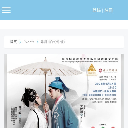
跳
至
登錄
|
註冊
主
要
內
容
首頁
Events
粵劇《白蛇傳·情》