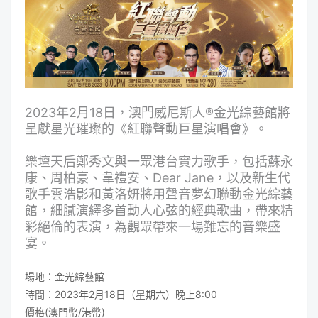
2023年2月18日，澳門威尼斯人®金光綜藝館將
呈獻星光璀璨的《紅聯聲動巨星演唱會》。
樂壇天后鄭秀文與一眾港台實力歌手，包括蘇永
康、周柏豪、韋禮安、Dear Jane，以及新生代
歌手雲浩影和黃洛妍將用聲音夢幻聯動金光綜藝
館，細膩演繹多首動人心弦的經典歌曲，帶來精
彩絕倫的表演，為觀眾帶來一場難忘的音樂盛
宴。
場地：金光綜藝館
時間：2023年2月18日（星期六）晚上8:00
價格(澳門幣/港幣)