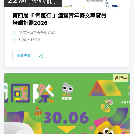
22
08月, 2026
星期六
第四屆『 青瘋行 』瘋堂青年藝文導賞員
培訓計劃2026
望德堂區聖美基街5號A
-
8:00
18:00
查看詳情
進行中