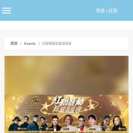
跳
至
登錄
|
註冊
主
要
內
容
首頁
Events
紅聯聲動巨星演唱會