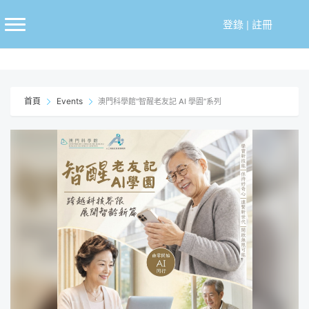
跳
至
登錄
|
註冊
主
要
內
容
首頁
Events
澳門科學館“智醒老友記 AI 學園”系列