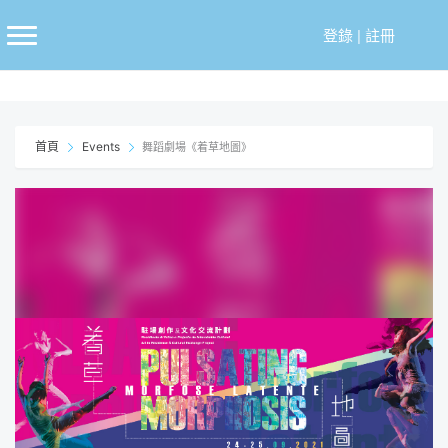
跳
至
登錄
|
註冊
主
要
內
容
首頁
Events
舞蹈劇場《着草地圖》