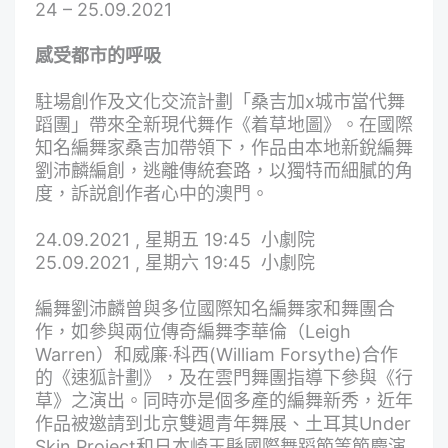
24 – 25.09.2021
感受都市的呼吸
駐場創作及文化交流計劃「桑吉加x城市當代舞
蹈團」帶來全新現代舞作《着草地圖》。在國際
知名編舞家桑吉加帶領下，作品由本地新銳編舞
劉沛麟編創，逃離傳統套路，以獨特而細膩的角
度，訴説創作者心中的澳門。
24.09.2021 , 星期五 19:45 小劇院
25.09.2021 , 星期六 19:45 小劇院
編舞劉沛麟曾與多位國際知名編舞家和舞團合
作，如參與兩位傳奇編舞李華倫（Leigh
Warren）和威廉‧科西(William Forsythe)合作
的《速狐計劃》，及在雲門舞團指導下參與《行
草》之演出。同時亦是個多產的編舞新秀，近年
作品被邀請到北京雙週青年舞展、土耳其Under
Skin Project和日本崎玉縣國際舞蹈節等節慶演