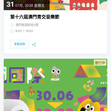
31
07月, 2026
星期五
第十六屆澳門青交音樂節
澳門崗頂前地3號
-
8:00
18:00
查看詳情
進行中