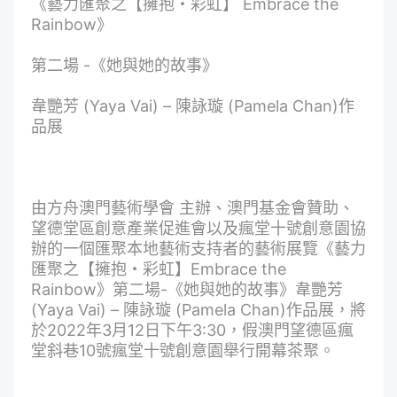
《藝力匯聚之【擁抱・彩虹】 Embrace the
Rainbow》
第二場 -《她與她的故事》
韋艷芳 (Yaya Vai) – 陳詠璇 (Pamela Chan)作
品展
由方舟澳門藝術學會 主辦、澳門基金會贊助、
望德堂區創意產業促進會以及瘋堂十號創意園協
辦的一個匯聚本地藝術支持者的藝術展覽《藝力
匯聚之【擁抱・彩虹】Embrace the
Rainbow》第二場-《她與她的故事》韋艷芳
(Yaya Vai) – 陳詠璇 (Pamela Chan)作品展，將
於2022年3月12日下午3:30，假澳門望德區瘋
堂斜巷10號瘋堂十號創意園舉行開幕茶聚。