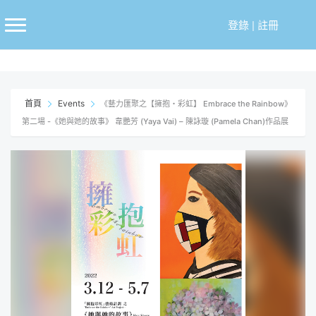
跳
至
登錄
|
註冊
主
要
內
容
首頁
Events
《藝力匯聚之【擁抱・彩虹】 Embrace the Rainbow》
第二場 -《她與她的故事》 韋艷芳 (Yaya Vai) – 陳詠璇 (Pamela Chan)作品展