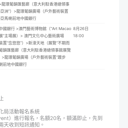
>龍環葡韻匯藝廊（意大利駐香港總領事
色亞洲”）>龍環葡韻廣場（戶外藝術裝置
）>亞馬喇前地中國銀行
國銀行 >澳門藝術博物館（“Art Macao
8月26日
展”主場展）> 澳門文化中心藝術廣場
18:00
裝置“念悠悠”）>新濠天地（展覽“不期而
環葡韻匯藝廊（意大利駐香港總領事館展覽
”）>龍環葡韻廣場（戶外藝術裝置“踱步
馬喇前地中國銀行
止
化局活動報名系統
vent
）進行報名，名額20名，額滿即止，先到
兩天收到短訊通知。