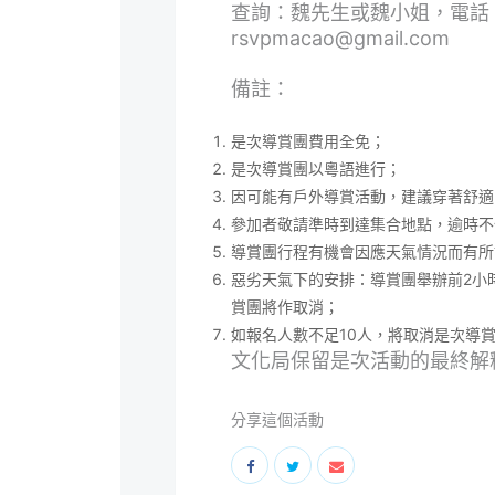
查詢：魏先生或魏小姐，電話：6
rsvpmacao@gmail.com
備註：
是次導賞團費用全免；
是次導賞團以粵語進行；
因可能有戶外導賞活動，建議穿著舒適
參加者敬請準時到達集合地點，逾時不
導賞團行程有機會因應天氣情況而有所
惡劣天氣下的安排：導賞團舉辦前2小
賞團將作取消；
如報名人數不足10人，將取消是次導
文化局保留是次活動的最終解
分享這個活動