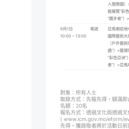
人間樂園）
館展覽“彩
“踱步者”
9月1日
粵語
亞馬喇前地中
10:00 – 13:00
國際藝術大
（戶外藝術
遇”）>龍
“彩色亞洲
者”）>亞
對象：所有人士
取錄方式：先報先得，額滿即
名額：20名
報名方式：透過文化局透過文
(
www.icm.gov.mo/eform/e
先得。獲錄取者將於活動日前