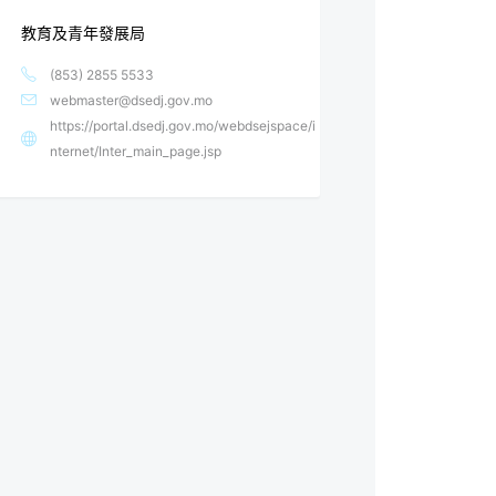
教育及青年發展局
(853) 2855 5533
webmaster@dsedj.gov.mo
https://portal.dsedj.gov.mo/webdsejspace/i
nternet/Inter_main_page.jsp