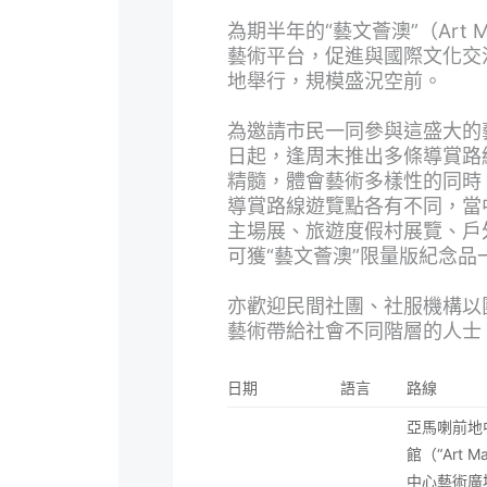
為期半年的“藝文薈澳”（Art
藝術平台，促進與國際文化交流
地舉行，規模盛況空前。
為邀請市民一同參與這盛大的
日起，逢周末推出多條導賞路
精髓，體會藝術多樣性的同時
導賞路線遊覽點各有不同，當中包
主場展、旅遊度假村展覽、戶
可獲“藝文薈澳”限量版紀念品
亦歡迎民間社團、社服機構以
藝術帶給社會不同階層的人士
日期
語言
路線
亞馬喇前地
館（“Art
中心藝術廣