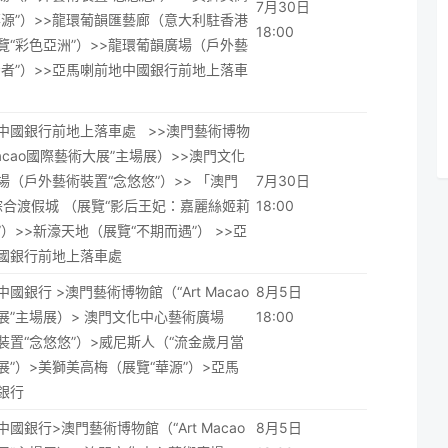
7月30日
華源”）>>龍環葡韻匯藝廊（意大利駐香港
18:00
覽“彩色亞洲”）>>龍環葡韻廣場（戶外藝
步者”）>>亞馬喇前地中國銀行前地上落車
中國銀行前地上落車處 >>澳門藝術博物
 Macao國際藝術大展”主場展）>>澳門文化
場（戶外藝術裝置“念悠悠”）>> 「澳門
7月30日
綜合渡假城 （展覽“影后王妃：嘉麗絲姬莉
18:00
）>>新濠天地（展覽“不期而遇”） >>亞
國銀行前地上落車處
國銀行 >澳門藝術博物館（“Art Macao
8月5日
展”主場展）> 澳門文化中心藝術廣場
18:00
裝置“念悠悠”）>威尼斯人（“流金歲月當
展”）>美獅美高梅（展覽“華源”）>亞馬
銀行
國銀行>澳門藝術博物館（“Art Macao
8月5日