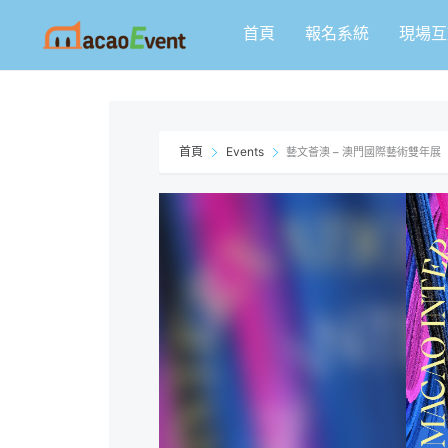
跳
首頁
報名系統
現場互
至
主
要
內
容
首頁
Events
藝文薈澳 – 澳門國際藝術雙年展