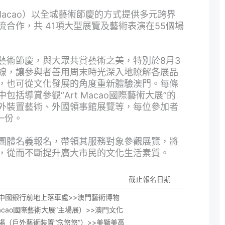
 Macao）以全城藝術節慶的方式提供多元跨界
合作，共 41項大型展覽及藝術表演在55個場
藝術節慶，與大眾共賞藝術之美，特別於8月3
線，讓參與者善用周末時光深入地瞭解各展品
，也可從文化發展的角度重新體驗澳門。每條
括導賞參觀“Art Macao國際藝術大展”的
外裝置藝術、外國領事館展覽等，每位參加者
一份。
團體名義報名，帶領其服務對象參觀展覽，將
，從而不斷提升廣大市民的文化生活素質。
截止報名日期
中國銀行前地上落車處>>澳門藝術博物
 Macao國際藝術大展”主場展）>>澳門文化
場（戶外藝術裝置“念悠悠”）>>美獅美高