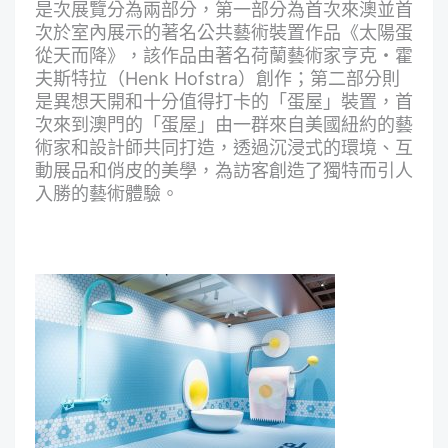
是次展覽分為兩部分，第一部分為首次來澳並首
次於室內展示的著名公共藝術裝置作品《太陽蛋
從天而降》，該作品由著名荷蘭藝術家亨克・霍
夫斯特拉（Henk Hofstra）創作；第二部分則
是異想天開和十分值得打卡的「蛋屋」裝置，首
次來到澳門的「蛋屋」由一群來自美國紐約的藝
術家和設計師共同打造，透過沉浸式的環境、互
動展品和俏皮的美學，為訪客創造了獨特而引人
入勝的藝術體驗。