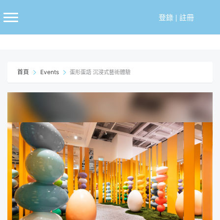
跳
至
登錄
|
註冊
主
要
內
容
首頁
Events
蛋形蛋語 沉浸式藝術體驗