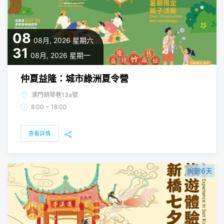
08
08月, 2026
星期六
31
08月, 2026
星期一
仲夏益隆：城市綠洲夏令營
澳門胡琴巷13a號
-
8:00
18:00
查看詳情
尚餘6天