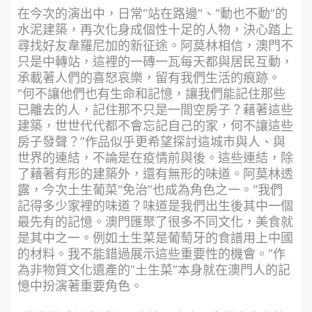
在今次的演出中，日常“站在路邊”、“動也不動”的
水泥建築，再次化身成個性十足的人物，決心踏上
尋找好友韋羅尼加的新征途。阿莫林相信，澳門不
只是中轉站，這裡的一磚一瓦每天都與居民互動，
承載著人們的喜怒哀樂，留有我們生活的痕跡。
“何不讓他們也有生命和記憶，讓我們能記住那些
已離去的人，記住那不只是一間空房子？藉著這些
建築，世世代代都不會忘記自己的家，何不讓這些
房子發聲？”作品似乎更希望探討這城市與人、與
世界的連結，不論是在疫情前與後。這些連結，除
了藉著有形的建築外，還有無形的味道。阿莫林透
露，今次土生葡菜“免治”也成為角色之一。“我們
記得多少家裡的味道？味道是我們出生後其中一個
最先有的記憶。澳門匯聚了很多不同文化，美食就
是其中之一。例如土生菜是葡萄牙的食譜用上中國
的材料。我不能錯過展示這些重要性的機會。”作
為非物質文化遺產的“土生菜”本身就在澳門人的記
憶中扮演著重要角色。