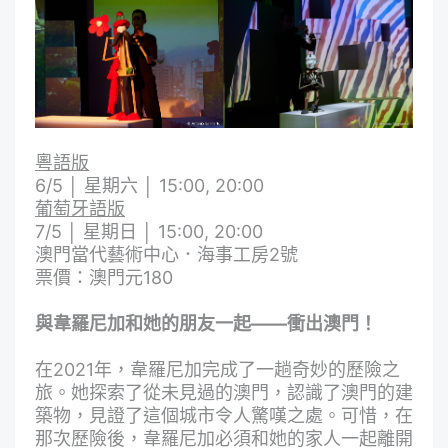
粵語版
6/5 │ 星期六 │ 15:00, 20:00
葡萄牙語版
7/5 │ 星期日 │ 15:00, 20:00
澳門當代藝術中心．海事工房2號
票價：澳門元180
與韋羅尼加和她的朋友一起——衝出澳門！
在2021年，韋羅尼加完成了一趟奇妙的歷險之
旅。她探索了從未見過的澳門，認識了澳門的建
築物，見證了這個城市令人驚嘆之處。可惜，在
那次歷險後，韋羅尼加必須和她的家人一起離開