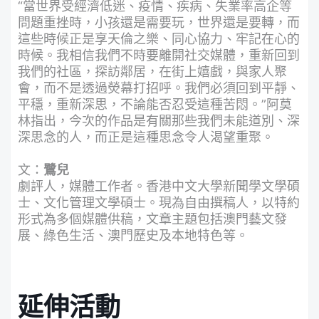
“當世界受經濟低迷、疫情、疾病、失業率高企等
問題重挫時，小孩還是需要玩，世界還是要轉，而
這些時候正是享天倫之樂、同心協力、牢記在心的
時候。我相信我們不時要離開社交媒體，重新回到
我們的社區，探訪鄰居，在街上嬉戲，與家人聚
會，而不是透過熒幕打招呼。我們必須回到平靜、
平穩，重新深思，不論能否忍受這種苦悶。”阿莫
林指出，今次的作品是有關那些我們未能道別、深
深思念的人，而正是這種思念令人渴望重聚。
文：
鷺兒
劇評人，媒體工作者。香港中文大學新聞學文學碩
士、文化管理文學碩士。現為自由撰稿人，以特約
形式為多個媒體供稿，文章主題包括澳門藝文發
展、綠色生活、澳門歷史及本地特色等。
延伸活動