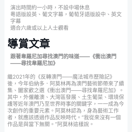
演出時間約一小時，不設中場休息
粵語版設英、葡文字幕，葡萄牙語版設中、英文
字幕
適合六歲或以上人士觀看
導賞文章
跟著韋羅尼加尋找澳門的味道——《衝出澳門
——尋找韋羅尼加》
繼2021年的《反轉澳門——魔法城市歷險記》
後，今年伯納多．阿莫林再為澳門藝術節帶來了續
集、闔家歡之選《衝出澳門——尋找韋羅尼加》。
其中，外僱離澳、大灣區發展、土生葡菜、環境保
護等近年澳門乃至世界時事的關鍵字，一一成為今
次創作的重要元素。阿莫林認為，身為藝術工作
者，就應該透過作品反映時代。“我從來沒有一個
作品是與當下無關。”阿莫林這樣說。