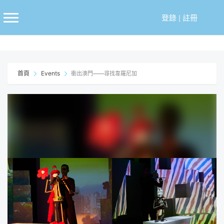
跳
至
登錄
|
註冊
主
要
內
容
首頁
Events
衝出澳門——尋找韋羅尼加