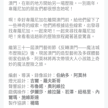
澳門，在新的地方開始另一場歷險。一別兩年，
韋羅尼加的朋友們都很想念她呢！
啊！幸好韋羅尼加在離開澳門前，給他們留下了
一些神奇的線索。他們將根據這些線索，出發尋
找韋羅尼加。一起來吧！一起來尋找韋羅尼加
吧！來看看這趟新的歷險旅程藏著甚麼驚喜。
繼第三十一屆澳門藝術節《反轉澳門——魔法城
市歷險記》後，現居澳門的造型藝術及多媒體藝
術家伯納多．阿莫林將再次帶領大人小孩踏上奇
妙的魔法歷險之旅。
編劇、導演、錄像設計：
伯納多．阿莫林
燈光設計：
吉爾．羅夫斯哥
聲響設計：
布魯諾．奧利維拉
戲偶操作：
伊麗莎．維拉薩
、
若澤．紐格里
、
內
爾瑪．施維斯達
製作協調：
楊璐