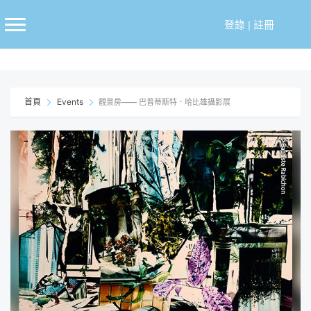
跳
至
登錄
|
註冊
主
要
內
容
首頁
Events
觀景房—— 巴普蒂斯特．哈比雄攝影展