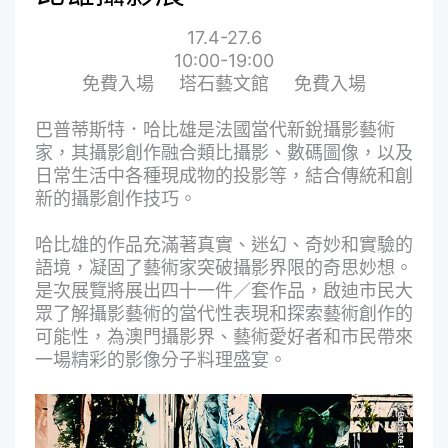
17.4-27.6
10:00-19:00
免費入場 塔石藝文館 免費入場
巴普蒂斯特．哈比雄是法國當代新銳攝影藝術
家，其攝影創作融合類比攝影、數碼圖像，以及
日常生活中各種現成物的投影等，結合傳統和創
新的攝影創作技巧。
哈比雄的作品充滿著真實、迷幻、奇妙和實驗的
語境，凝固了藝術家突破攝影界限的奇思妙想。
是次展覽將展出四十一件／套作品，啟迪市民大
眾了解攝影藝術的當代性表現和探索藝術創作的
可能性，為澳門攝影界、藝術愛好者和市民帶來
一場精彩的影像分子料理盛宴。