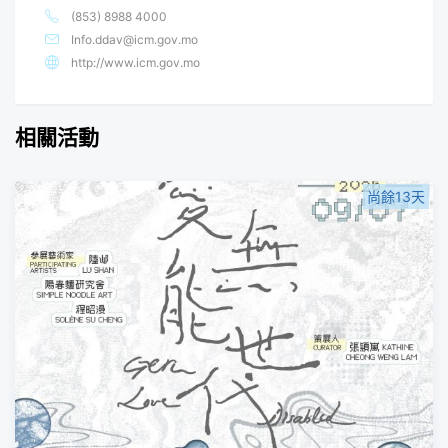
(853) 8988 4000
Info.ddav@icm.gov.mo
http://www.icm.gov.mo
相關活動
尚餘13天