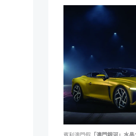
賓利澳門假
「澳門銀河」水晶