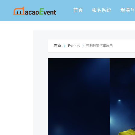
跳
首頁
報名系統
現場互
至
主
要
內
容
首頁
Events
賓利獨家汽車展示