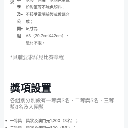
求
學
粉彩筆等不脫色顏料；
及
不接受電腦繪製或數碼合
公
成；
開
尺寸為
組
A3（29.7cmX42cm）、
紙材不限。
*具體要求詳見比賽章程
獎項設置
各組別分別設有一等獎3名、二等獎5名、三等
獎8名及入圍獎
一等獎：獎狀及澳門元1,200（3名）；
二等獎：獎狀及澳門元800（5名）；