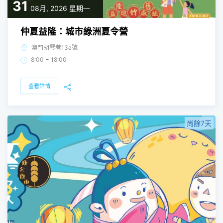
31
08月, 2026
星期一
仲夏益隆：城市綠洲夏令營
澳門胡琴巷13a號
-
8:00
18:00
查看詳情
尚餘7天