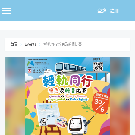
跳
至
登錄
|
註冊
主
要
內
容
首頁
Events
“輕軌同行”填色及繪畫比賽