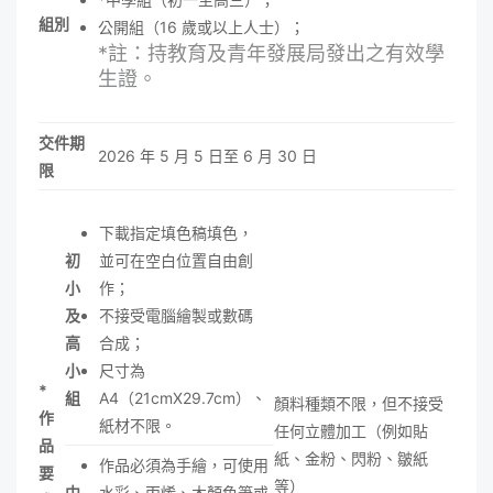
組別
公開組（16 歲或以上人士）；
*註：持教育及青年發展局發出之有效學
生證。
交件期
2026 年 5 月 5 日至 6 月 30 日
限
下載指定填色稿填色，
初
並可在空白位置自由創
小
作；
及
不接受電腦繪製或數碼
高
合成；
小
尺寸為
*
組
A4（21cmX29.7cm）、
顏料種類不限，但不接受
作
紙材不限。
任何立體加工（例如貼
品
紙、金粉、閃粉、皺紙
作品必須為手繪，可使用
要
等）
中
水彩、丙烯、木顏色筆或