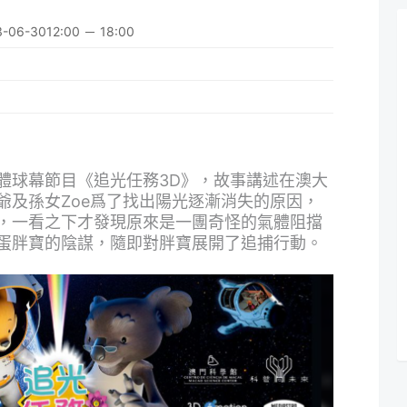
3-06-30
12:00 － 18:00
體球幕節目《追光任務3D》，故事講述在澳大
爺及孫女Zoe爲了找出陽光逐漸消失的原因，
，一看之下才發現原來是一團奇怪的氣體阻擋
蛋胖寶的陰謀，隨即對胖寶展開了追捕行動。