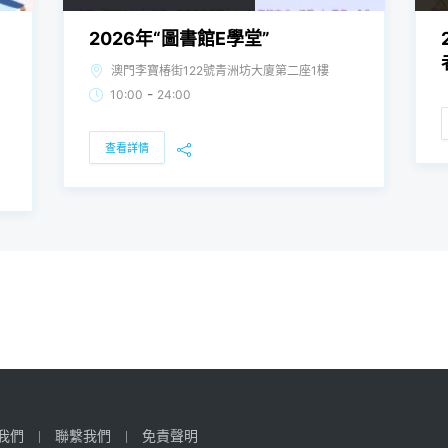
2026年“圖書館E學堂”
澳門李寶椿街122號青洲坊大廈第二座1樓
-
10:00
24:00
查看詳情
我們
聯繫我們
免責聲明