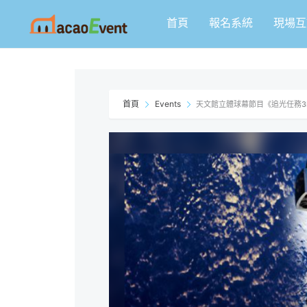
跳
首頁
報名系統
現場互
至
主
要
內
容
首頁
Events
天文館立體球幕節目《追光任務3