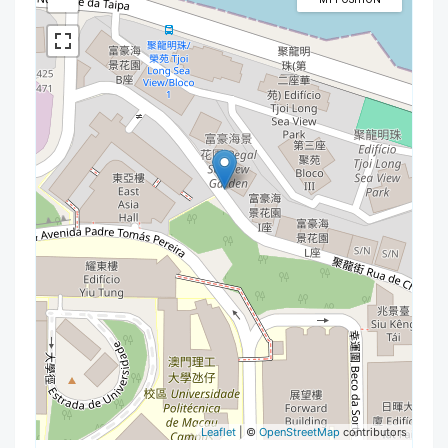
Leaflet
| ©
OpenStreetMap
contributors