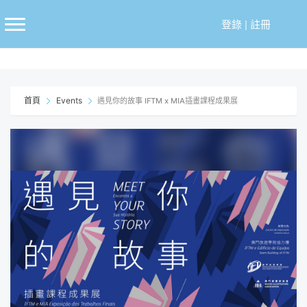
跳
至
登錄
|
註冊
主
要
內
容
首頁
Events
遇見你的故事 IFTM x MIA插畫課程成果展