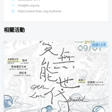
info@fm.org.mo
https://www.fmac.org.mo/home
相關活動
尚餘13天