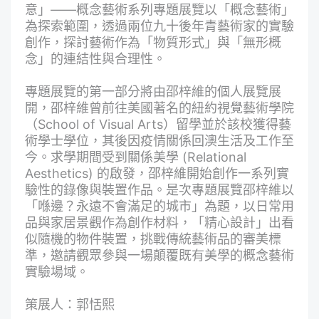
意」——概念藝術系列專題展覽以「概念藝術」
為探索範圍，透過兩位九十後年青藝術家的實驗
創作，探討藝術作為「物質形式」與「無形概
念」的連結性與合理性。
專題展覽的第一部分將由邵梓維的個人展覽展
開，邵梓維曾前往美國著名的紐約視覺藝術學院
（School of Visual Arts）留學並於該校獲得藝
術學士學位，其後因疫情關係回澳生活及工作至
今。求學期間受到關係美學 (Relational
Aesthetics) 的啟發，邵梓維開始創作一系列實
驗性的錄像與裝置作品。是次專題展覽邵梓維以
「喺邊？永遠不會滿足的城市」為題，以日常用
品與家居景觀作為創作材料，「精心設計」出看
似隨機的物件裝置，挑戰傳統藝術品的審美標
準，邀請觀眾參與一場顛覆既有美學的概念藝術
實驗場域。
策展人：郭恬熙