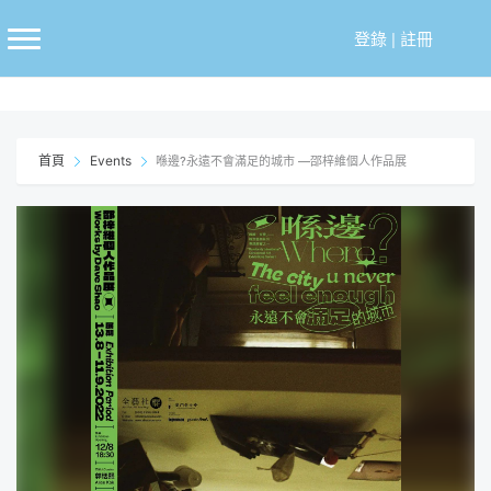
跳
至
登錄
|
註冊
主
要
內
容
首頁
Events
喺邊?永遠不會滿足的城市 —邵梓維個人作品展