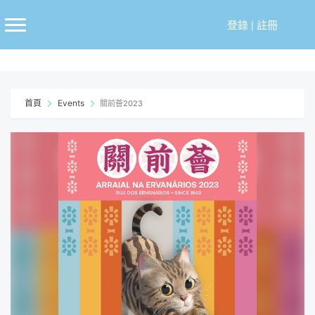
跳
至
登錄
|
註冊
主
要
內
容
首頁
Events
關前薈2023