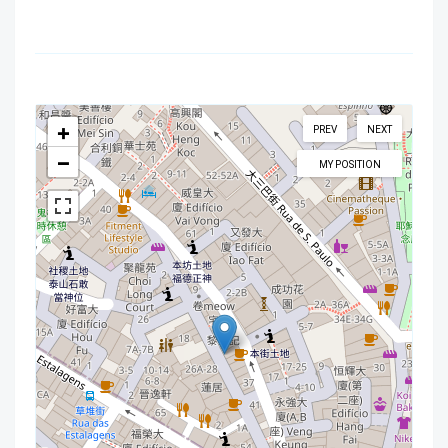
+
PREV
NEXT
−
MY POSITION