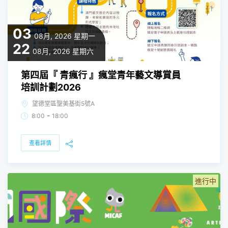
03
08月, 2026
星期一
22
08月, 2026
星期六
第四屆『 青瘋行 』瘋堂青年藝文導賞員
培訓計劃2026
望德堂區聖美基街5號A
-
8:00
18:00
查看詳情
進行中