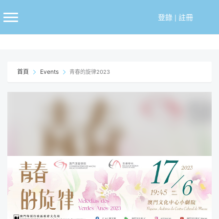
跳
至
登錄
|
註冊
主
要
內
容
首頁
Events
青春的旋律2023