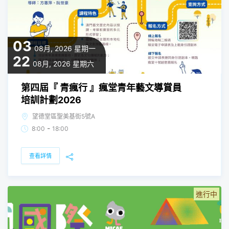
03
08月, 2026
星期一
22
08月, 2026
星期六
第四屆『 青瘋行 』瘋堂青年藝文導賞員
培訓計劃2026
望德堂區聖美基街5號A
-
8:00
18:00
查看詳情
進行中