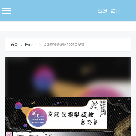
跳
至
登錄
|
註冊
主
要
內
容
首頁
Events
音韻悠揚樂繽紛2021音樂會