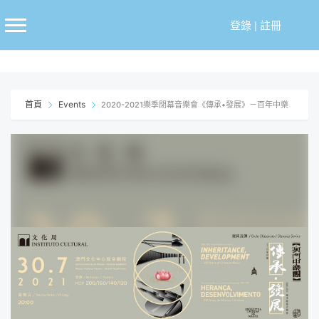
跳
至
登錄
|
註冊
主
要
內
容
首頁
Events
2020-2021樂季閉幕音樂會《傳承•發展》－百年中樂