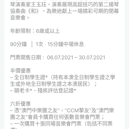
琴演奏家王玉珏，演奏展現高超技巧的第二揚琴
協奏曲《和》，為樂迷獻上一場精彩可期的閉幕
音樂會。
年齡限制：6歲或以上
90分鐘 | 1次 ‧ 15分鐘中場休息
門票開售日期 : 06.07.2021 – 30.07.2021
半價優惠
– 全日制學生證*（持有本澳全日制學生證之學
生或外地全日制學生證之本澳居民）；
– 頤老卡*、殘疾評估登記證*
六折優惠
– 憑“澳門中樂團之友”、“CCM摯友”及“澳門樂
團之友”會員卡購買任何張數音樂會門票；
– 一次購買十張同場音樂會門票（包括不同票