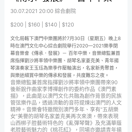
30.07.2021 20:00 綜合劇院
$200 | $160 | $140 | $120
文化局轄下澳門中樂團將於7月30日（星期五）晚上8
時在澳門文化中心綜合劇院舉行2020—2021樂季閉
幕音樂會《傳承．發展》－ 百年中樂，音樂總監兼首
席指揮劉沙將率領中樂團、胡琴名家姜克美、青年揚
琴演奏家王玉珏為樂季作壓軸演出，名家新秀聚首，
與樂迷細賞中樂的傳承和發展，共度難忘之夜。
音樂總監兼首席指揮劉沙將率領中樂團帶來90
後新銳作曲家李博禪創作的委約作品《澳門素
描》，此曲是以澳門文化共融為創作背景的民族
管弦樂作品，透過流動的音符提煉出澳門的人文
精神。音樂會特邀闊別澳門多年、享有“五胡樂
女”美譽的胡琴名家姜克美再次來澳，帶來表現
山西梆子腔藝術特色的《亂彈琴聲》及充滿華蔭
老腔藝術魅力的《桃花紅》，同場亦邀請青年揚