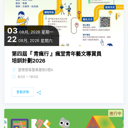
03
08月, 2026
星期一
22
08月, 2026
星期六
第四屆『 青瘋行 』瘋堂青年藝文導賞員
培訓計劃2026
望德堂區聖美基街5號A
-
8:00
18:00
查看詳情
進行中