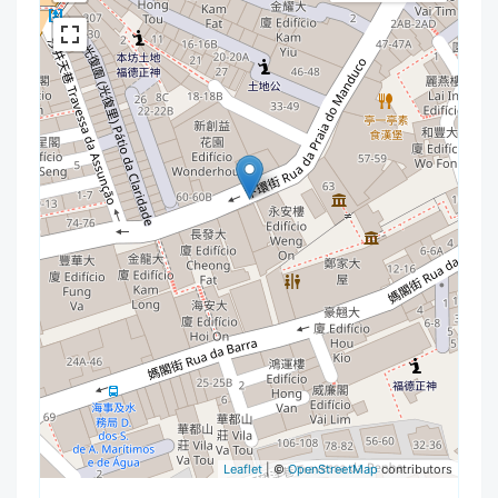
Leaflet
| ©
OpenStreetMap
contributors