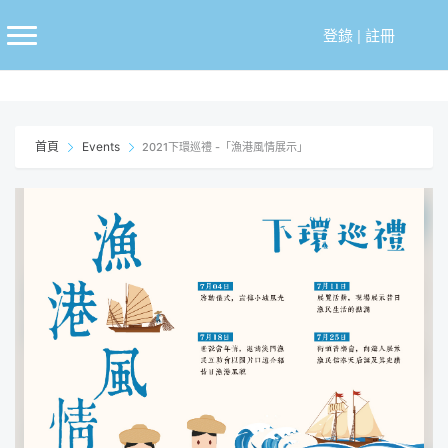
跳
至
登錄
|
註冊
主
要
內
容
首頁
Events
2021下環巡禮 -「漁港風情展示」