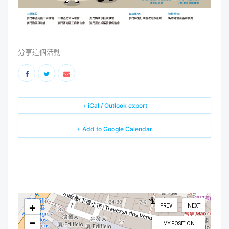
分享這個活動
+ iCal / Outlook export
+ Add to Google Calendar
+
PREV
NEXT
−
MY POSITION