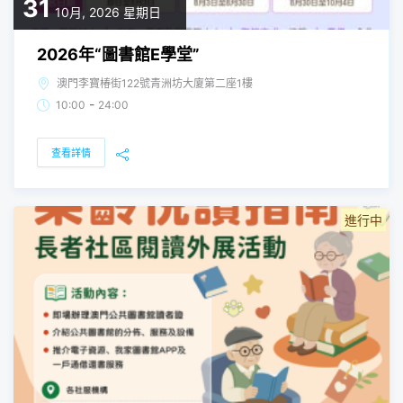
31
10月, 2026
星期日
2026年“圖書館E學堂”
澳門李寶椿街122號青洲坊大廈第二座1樓
-
10:00
24:00
查看詳情
進行中