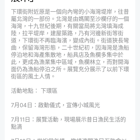
下環街附近原是一個向內彎的小海灣堤岸，往昔
屬北灣的一部份。北灣是由媽閣至沙欄仔的一個
海灣，十九世紀後期，有關當局將北灣填海成
陸，拉平堤岸，建屋築路，乃有河邊新街等街
道，下環街不再臨海濱，變成內街。街道狹長彎
曲，保留海灣形態，二十世紀初，因海灣是漁船
停泊地和海產集散地，船具店及魚欄多集中於
此，更成為漁業集中區域，魚欄林立，而對開海
面仍為漁船停泊之所。展覽充分展示了以前下環
街區的風土人情。
活動地點： 下環區
7月04日：啟動儀式，宣傳小城風光
7月11日：展覽活動，現場展示昔日漁民生活的
點滴