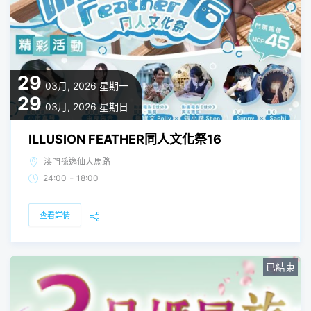
29
03月, 2026
星期一
29
03月, 2026
星期日
ILLUSION FEATHER同人文化祭16
澳門孫逸仙大馬路
-
24:00
18:00
查看詳情
已結束