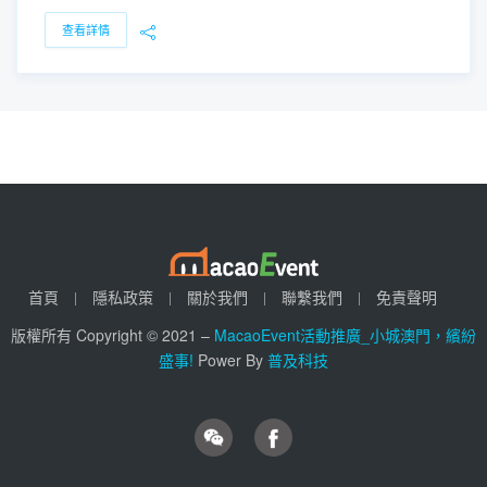
查看詳情
首頁
隱私政策
關於我們
聯繫我們
免責聲明
版權所有 Copyright © 2021 –
MacaoEvent活動推廣_小城澳門，繽紛
盛事!
Power By
普及科技