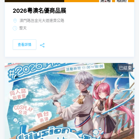
2026粵澳名優商品展
澳門路氹金光大道連貫公路
整天
查看詳情
已結束