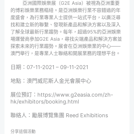
亞洲國際娛樂展（G2E Asia）被視為亞洲重要
的博彩娛樂業務樞紐。是亞洲娛樂行業不容錯過的年
度盛會，為行業專業人士提供一站式平台，以廣泛尋
找和建立新的聯繫、發現新產品和解決方案以及深入
了解全球最新行業趨勢。每年，超過95%的亞洲娛樂
場運營商參加G2E Asia，尋找尖端產品和解決方案並
探索未來的行業趨勢。展會在亞洲娛樂業的中心——
澳門舉行，是專業人士聯絡和開展業務的理想平台。
日期：07-11-2021 – 09-11-2021
地點：澳門威尼斯人金光會展中心
展位預訂：https://www.g2easia.com/zh-
hk/exhibitors/booking.html
聯絡人：勵展博覽集團 Reed Exhibitions
分享這個活動