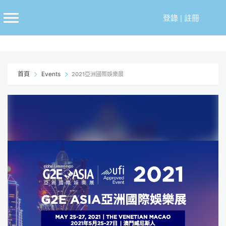
跳
至
登錄
|
註冊
主
要
內
容
首頁
Events
2021亞洲國際娛樂展