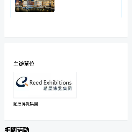
主辦單位
勵展博覽集團
相關活動