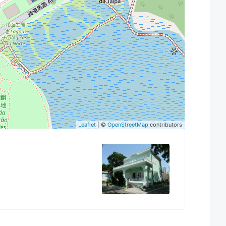
Leaflet
| ©
OpenStreetMap
contributors