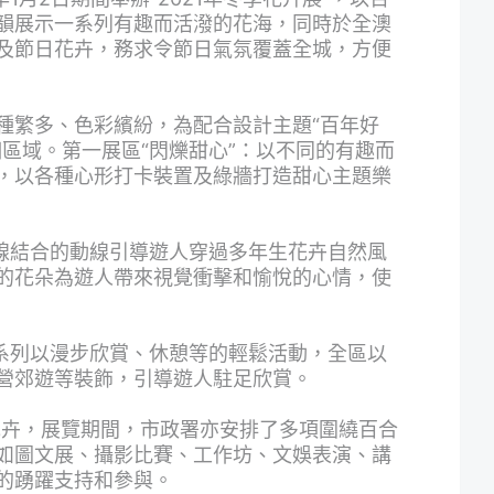
韻展示一系列有趣而活潑的花海，同時於全澳
及節日花卉，務求令節日氣氛覆蓋全城，方便
種繁多、色彩繽紛，為配合設計主題“百年好
區域。第一展區“閃爍甜心”：以不同的有趣而
，以各種心形打卡裝置及綠牆打造甜心主題樂
點線結合的動線引導遊人穿過多年生花卉自然風
的花朵為遊人帶來視覺衝擊和愉悅的心情，使
一系列以漫步欣賞、休憩等的輕鬆活動，全區以
營郊遊等裝飾，引導遊人駐足欣賞。
盆花卉，展覽期間，市政署亦安排了多項圍繞百合
如圖文展、攝影比賽、工作坊、文娛表演、講
的踴躍支持和參與。