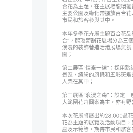
合花為主題，在主展場龍環葡
主要公園及綠化帶擺放百合花
市民和旅客參與其中。
本年冬季花卉展主題百合花品
合”，龍環葡韻花展場分為三個
浪漫的裝飾營造活潑展場氣氛
園；
第二展區“情牽一線”：採用
景區，繽紛的旗幟和五彩斑斕
人樂在其中；
第三展區“浪漫之森”：設定
大範圍花卉圖案為主，亦有野
本次花展將展出約28,000
花為主題的展覽及活動項目，
座及示範等，期待市民和旅客