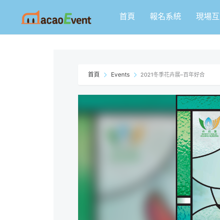
跳
首頁
報名系統
現場互
至
主
要
內
容
首頁
Events
2021冬季花卉展–百年好合