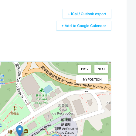
+ iCal / Outlook export
+ Add to Google Calendar
PREV
NEXT
MY POSITION