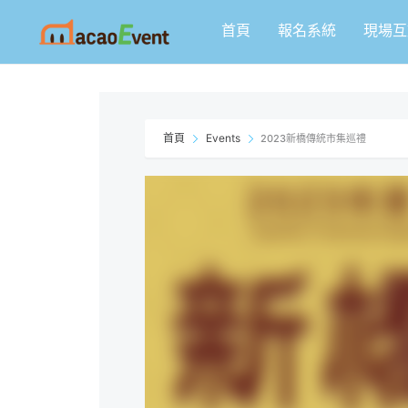
跳
首頁
報名系統
現場互
至
主
要
內
容
首頁
Events
2023新橋傳統市集巡禮