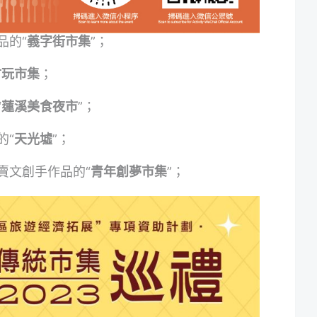
品的“
義字街市集
”；
古玩市集
；
“
蓮溪美食夜市
”；
的“
天光墟
”；
賣文創手作品的“
青年創夢市集
”；