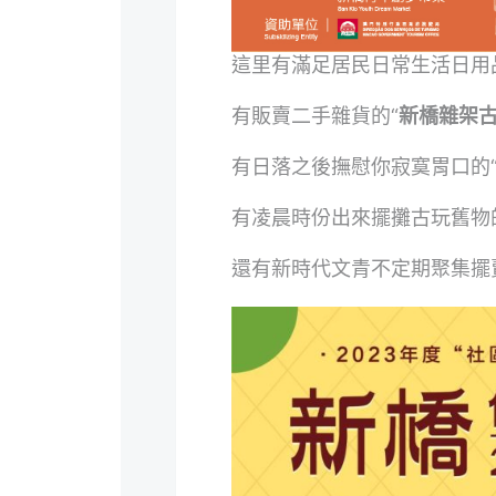
這里有滿足居民日常生活日用
有販賣二手雜貨的“
新橋雜架
有日落之後撫慰你寂寞胃口的
有凌晨時份出來擺攤古玩舊物
還有新時代文青不定期聚集擺