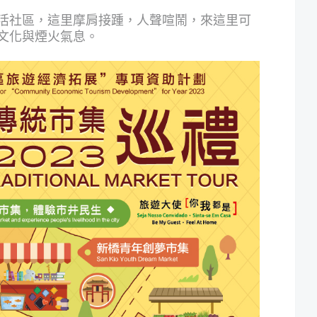
活社區，這里摩肩接踵，人聲喧鬧，來這里可
文化與煙火氣息。