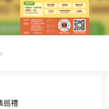
23
集巡禮