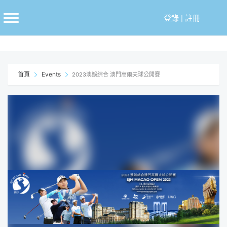
跳
至
登錄
|
註冊
主
要
內
容
首頁
Events
2023澳娛綜合 澳門高爾夫球公開賽