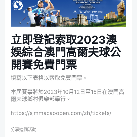
立即登記索取2023澳
娛綜合澳門高爾夫球公
開賽免費門票
填寫以下表格以索取免費門票。
本
屆
賽事將於
2023
年
10
月
12
日至
15
日在澳門高
爾夫球鄉村俱樂部舉行。
https://sjmmacaoopen.com/zh/tickets/
分享這個活動