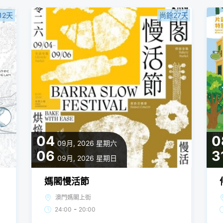
12天
尚餘27天
04
0
09月, 2026
星期六
06
3
09月, 2026
星期日
媽閣慢活節
澳門媽閣上街
-
24:00
20:00