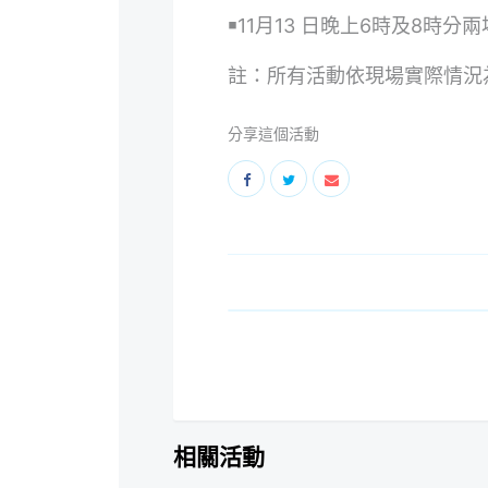
￭
11
月
13
日晚上
6
時及
8
時分兩
註：所有活動依現場實際情況
分享這個活動
相關活動