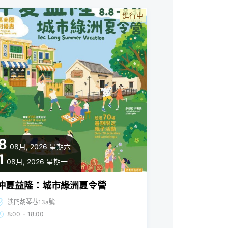
進行中
8
08月, 2026
星期六
1
08月, 2026
星期一
仲夏益隆：城市綠洲夏令營
澳門胡琴巷13a號
-
8:00
18:00