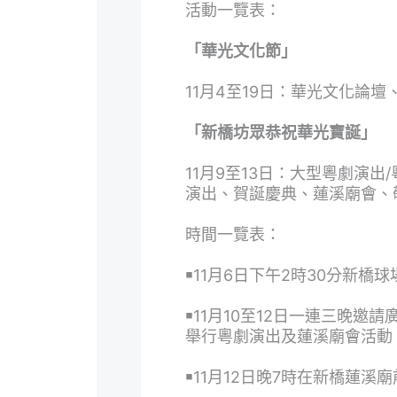
活動一覽表：
「華光文化節」
11
月
4
至
19
日：華光文化論壇
「新橋坊眾恭祝華光寶誕」
11
月
9
至
13
日：大型粵劇演出
/
演出、賀誕慶典、蓮溪廟會、
時間一覽表：
￭
11
月
6
日下午
2
時
30
分新橋球
￭
11
月
10
至
12
日一連三晚邀請
舉行粵劇演出及蓮溪廟會活動
￭
11
月
12
日晚
7
時在新橋蓮溪廟