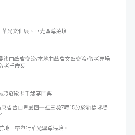
、華光文化展、華光聖尊遶境
粵澳曲藝會交流
/
本地曲藝會文藝交流
/
敬老專場
敬老千歲宴
場派發敬老千歲宴門票。
廣東省台山粵劇團一連三晚
7
時
15
分於新橋球場
。
前地一帶舉行華光聖尊遶境。