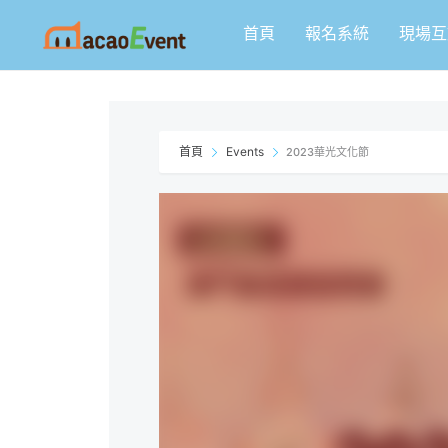
跳
首頁
報名系統
現場互
至
主
要
內
容
首頁
Events
2023華光文化節