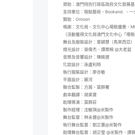
資助：澳門特別行政區政府文化發展基
支持單位：吸點藝術、Bookand. 、一夕
贊助：Omoon
鳴謝：文化局、文化中心場租優惠、M
（活動獲得文化局澳門文化中心「場租
舞台及服裝設計：曾穎慧（馬來西亞）
燈光設計：張偉杰、譚樂棉 @大老鼠
音樂及音響設計：陳銘健
化妝設計：孫盧利時
執行服裝設計：廖亦敏
平面設計：藤河
聯合監製：方茜、莫群騫
劇本翻譯：胡美寶
助理導演：莫群莊
製作經理：沈敏琪@米製作
舞台監督：林永健@米製作
執行舞台監督：劉芷蕙@米製作
助理舞台監督：胡芷瑩 @米製作、譚