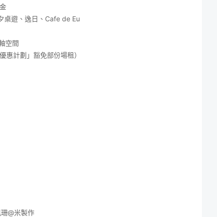
金
桌遊、逸日、Cafe de Eu
軸空間
優惠計劃」豁免部份場租）
佩珊@米製作