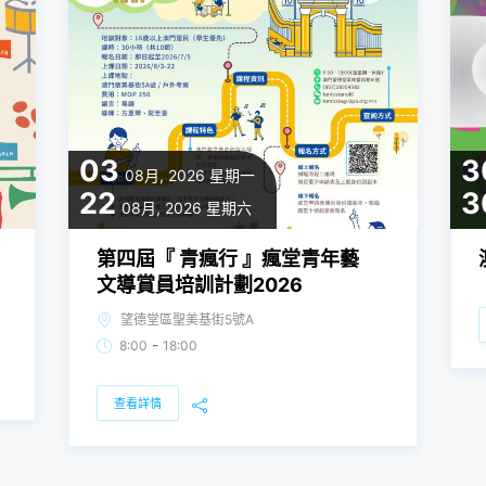
03
3
08月, 2026
星期一
22
3
08月, 2026
星期六
第四屆『 青瘋行 』瘋堂青年藝
文導賞員培訓計劃2026
望德堂區聖美基街5號A
-
8:00
18:00
查看詳情