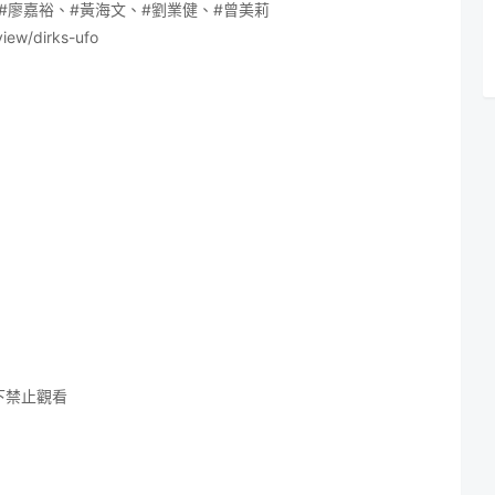
#廖嘉裕
、
#黃海文
、
#劉業健
、
#曾美莉
view/dirks-ufo
下禁止觀看