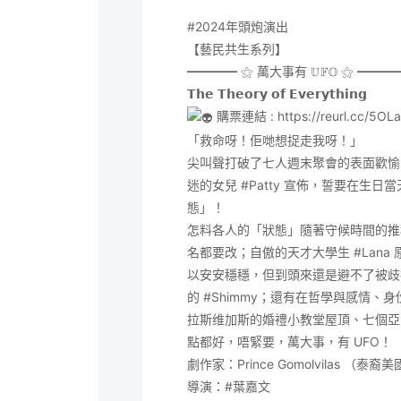
#2024年頭炮演出
【藝民共生系列】
━━━━ ⚝ 萬大事有 𝕌𝔽𝕆 ⚝ ━━━
𝗧𝗵𝗲 𝗧𝗵𝗲𝗼𝗿𝘆 𝗼𝗳 𝗘𝘃𝗲𝗿𝘆𝘁𝗵𝗶𝗻𝗴
購票連結 :
https://reurl.cc/5OL
「救命呀！佢哋想捉走我呀！」
尖叫聲打破了七人週末聚會的表面歡
迷的女兒
#Patty
宣佈，誓要在生日當天
態」！
怎料各人的「狀態」隨著守候時間的推
名都要改；自傲的天才大學生
#Lana
以安安穩穩，但到頭來還是避不了被
的
#Shimmy
；還有在哲學與感情、身
拉斯维加斯的婚禮小教堂屋頂、七個亞
點都好，唔緊要，萬大事，有 UFO！
劇作家：Prince Gomolvilas （泰
導演：#葉嘉文