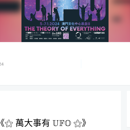
24
 萬大事有 𝕌𝔽𝕆 ⚝》