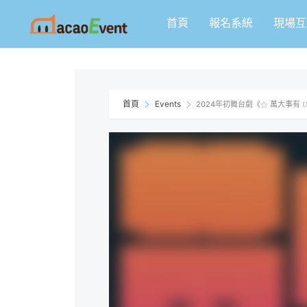
跳
首頁
報名系統
現場互
至
主
要
內
容
首頁
Events
2024年初舞台劇《⚝ 萬大事有 𝕌