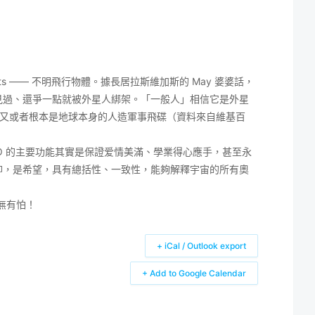
g Objects —— 不明飛行物體。據長居拉斯維加斯的 May 婆婆話，
她見過、還爭一點就被外星人綁架。「一般人」相信它是外星
又或者根本是地球本身的人造軍事飛碟（資料來自維基百
O 的主要功能其實是保證爱情美滿、學業得心應手，甚至永
信仰，是希望，具有總括性、一致性，能夠解釋宇宙的所有奧
無有怕！
+ iCal / Outlook export
+ Add to Google Calendar