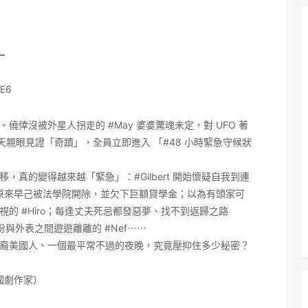
━
aE6
愉。僥倖沒被外星人拐走的
#May
婆婆驚魂未定，對 UFO 著
親眼見證「奇蹟」，全員立即進入 「#48 小時緊急守候狀
移，真的變得越來越「緊急」：
#Gilbert
開始懷疑自我到連
原來早己被法學院開除，並欠下巨額貸學金；以為有頭家可
歧視的
#Hiro
；每逢丈夫死忌都發惡夢、找不到返歸之路
份與外表之間遊遊離離的
#Nef
⋯⋯
裔美國人、一個最平常不過的夜晚，究竟壓抑住多少秘密？
裔美國劇作家）