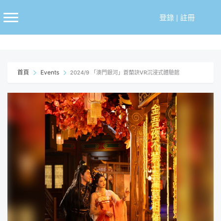
跳
至
登錄
|
註冊
主
要
內
容
首頁
Events
2024/9 「澳門銀河」蒼蘭訣VR沉浸式體驗館