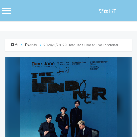
跳
至
登錄
|
註冊
主
要
內
容
首頁
Events
2024/9/28-29 Dear Jane Live at The Londoner