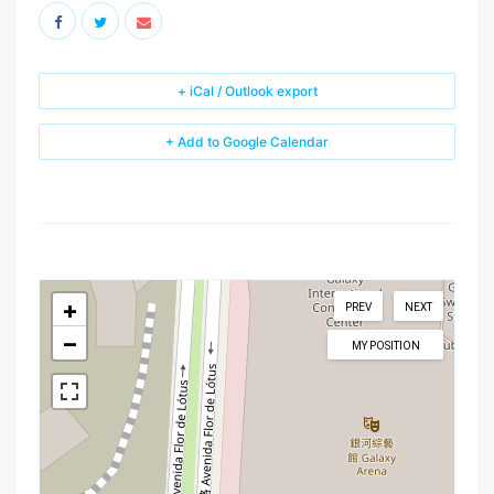
+ iCal / Outlook export
+ Add to Google Calendar
+
PREV
NEXT
−
MY POSITION