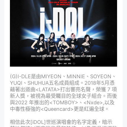
(G)I-DLE是由MIYEON、MINNIE、SOYEON、
YUQI、SHUHUA五名成員組成。2018年5月憑
藉著出道曲<LATATA>打出響亮名聲，榮獲 7 項
新人獎，被視為最受矚目的全球女子組合。而後
與2022 年推出的<TOMBOY>、<Nxde>,以及
中毒性極強的<Queencard>更是紅遍全球。
相信此次[iDOL]世巡演唱會的名字定義，暗示