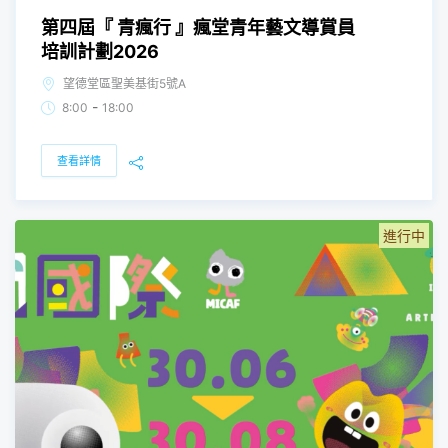
第四屆『 青瘋行 』瘋堂青年藝文導賞員
培訓計劃2026
望德堂區聖美基街5號A
-
8:00
18:00
查看詳情
進行中