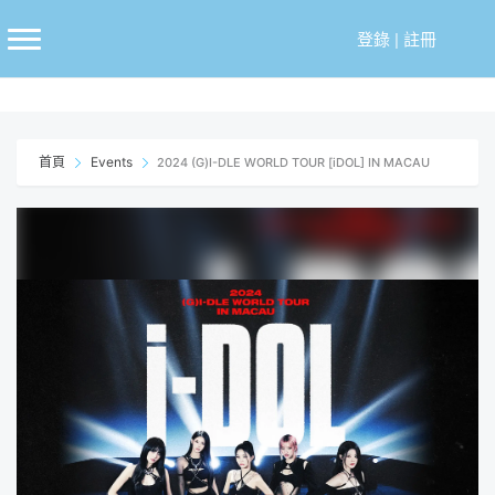
跳
至
登錄
|
註冊
主
要
內
容
首頁
Events
2024 (G)I-DLE WORLD TOUR [iDOL] IN MACAU