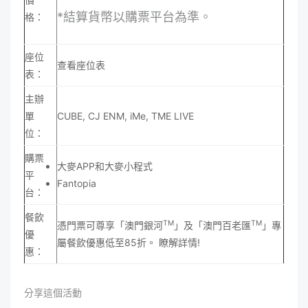
*結算貨幣以購票平台為準。
格：
座位
查看座位表
表：
主辦
單
CUBE, CJ ENM, iMe, TME LIVE
位：
購票
大麥APP和大麥小程式
平
Fantopia
台：
餐飲
TM
TM
憑門票可尊享「澳門銀河
」及「澳門百老匯
」專
優
屬餐飲優惠低至85折。
瞭解詳情
!
惠：
分享這個活動