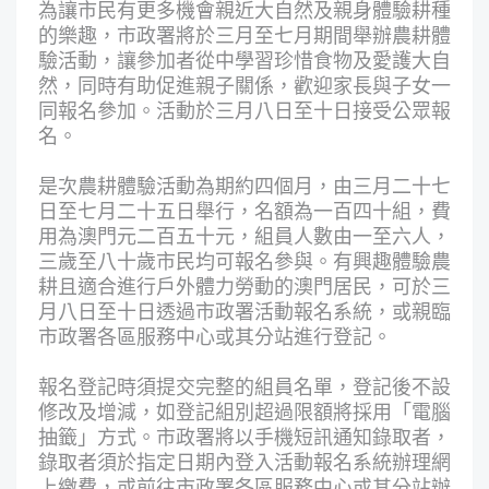
為讓市民有更多機會親近大自然及親身體驗耕種
的樂趣，市政署將於三月至七月期間舉辦農耕體
驗活動，讓參加者從中學習珍惜食物及愛護大自
然，同時有助促進親子關係，歡迎家長與子女一
同報名參加。活動於三月八日至十日接受公眾報
名。
是次農耕體驗活動為期約四個月，由三月二十七
日至七月二十五日舉行，名額為一百四十組，費
用為澳門元二百五十元，組員人數由一至六人，
三歲至八十歲市民均可報名參與。有興趣體驗農
耕且適合進行戶外體力勞動的澳門居民，可於三
月八日至十日透過市政署活動
報名系統
，或親臨
市政署各區服務中心或其分站進行登記。
報名登記時須提交完整的組員名單，登記後不設
修改及增減，如登記組別超過限額將採用「電腦
抽籤」方式。市政署將以手機短訊通知錄取者，
錄取者須於指定日期內登入活動報名系統辦理網
上繳費，或前往市政署各區服務中心或其分站辦