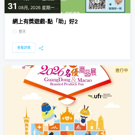
31
08月, 2026
星期一
網上有獎遊戲-點「助」好2
整天
查看詳情
進行中