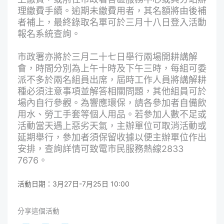
理繳費手續。逾期未繳費用者，其名額將由後補
者補上，最終錄取名單可於三月十八日登入活動
報名系統查詢。
市政署亦將於三月二十七日舉行兩場開耕講解
會，時間分別為上午十時及下午三時，每組可委
派不多於兩名組員出席，屆時工作人員將講解耕
種必須注意事項並解答相關問題，其他組員可於
場內自行參觀。為響應環保，請各參加者自備飲
用水、勞工手套等個人用品。若參加人數不足或
活動當天遇上惡劣天氣，主辦單位可取消活動或
延期舉行，參加者須保留收據以便主辦單位作出
安排，查詢詳情可致電市民服務熱線2833
7676。
活動日期：3月27日-7月25日 10:00
分享這個活動