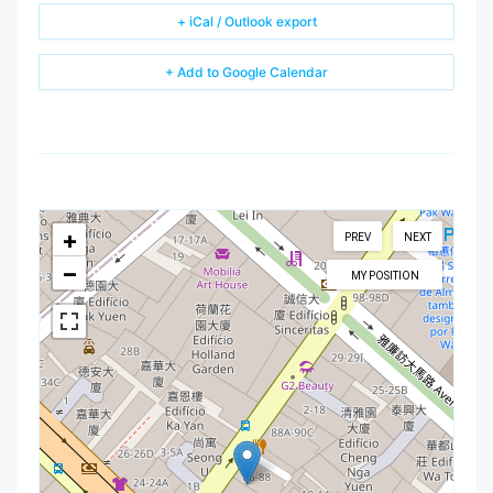
+ iCal / Outlook export
+ Add to Google Calendar
+
PREV
NEXT
−
MY POSITION