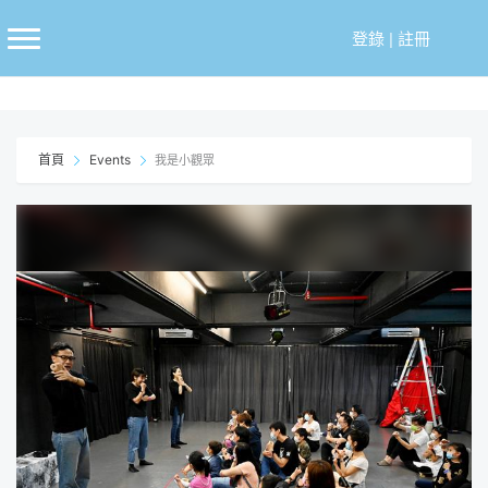
跳
至
登錄
|
註冊
主
要
內
容
首頁
Events
我是小觀眾