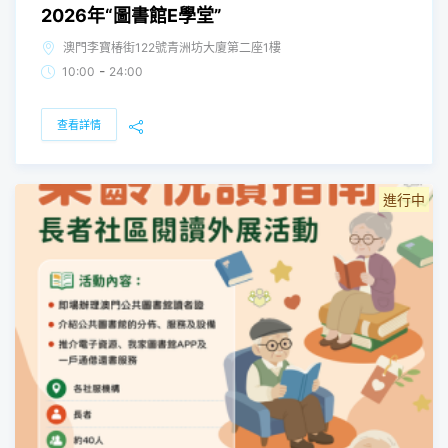
2026年“圖書館E學堂”
澳門李寶椿街122號青洲坊大廈第二座1樓
-
10:00
24:00
查看詳情
進行中