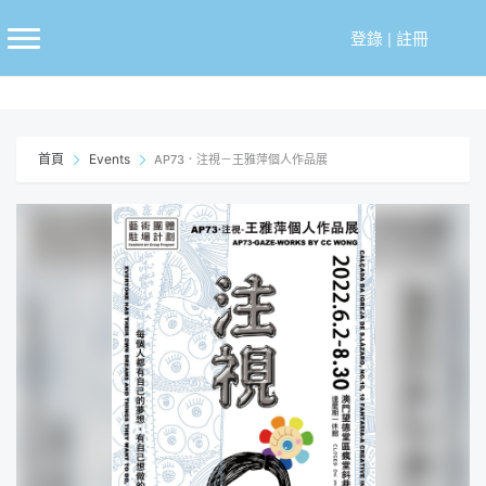
跳
至
登錄
|
註冊
主
要
內
容
首頁
Events
AP73．注視－王雅萍個人作品展