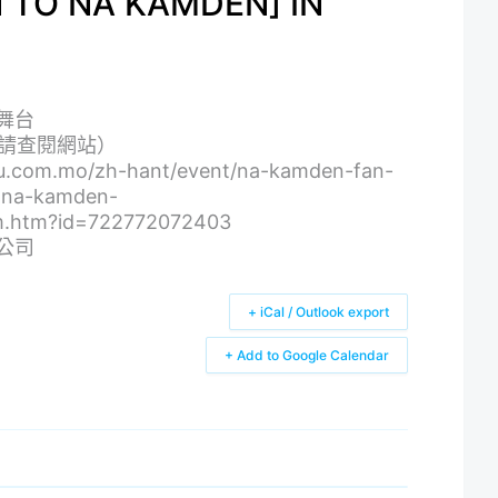
 TO NA KAMDEN] IN
舞台
情請查閱網站）
com.mo/zh-hant/event/na-kamden-fan-
n-na-kamden-
tem.htm?id=722772072403
公司
+ iCal / Outlook export
+ Add to Google Calendar