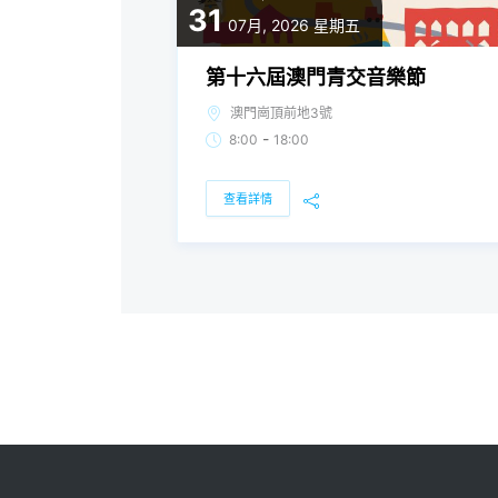
31
07月, 2026
星期五
第十六屆澳門青交音樂節
澳門崗頂前地3號
-
8:00
18:00
查看詳情