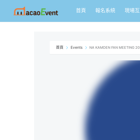
跳
首頁
報名系統
現場互
至
主
要
內
容
首頁
Events
NA KAMDEN FAN MEETING 20