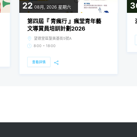
22
3
08月, 2026
星期六
第四屆『 青瘋行 』瘋堂青年藝
文導賞員培訓計劃2026
望德堂區聖美基街5號A
-
8:00
18:00
查看詳情