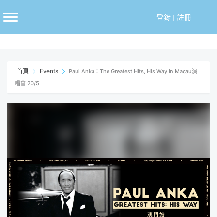
跳
至
登錄
|
註冊
主
要
內
容
首頁
Events
Paul Anka：The Greatest Hits, His Way in Macau演
唱會 20/5