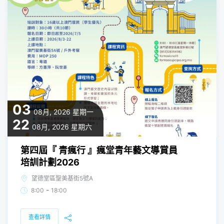
03
08月, 2026
星期一
22
08月, 2026
星期六
第四屆『 青瘋行 』瘋堂青年藝文導賞員
培訓計劃2026
望德堂區聖美基街5號A
-
8:00
18:00
查看詳情