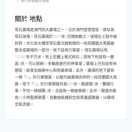
澳門荷蘭園大馬路
關於 地點
塔石廣場是澳門四大廣場之一，位於澳門望德堂區，原址為
塔石球場。塔石廣場於2005年5月開始動工，球場在工程中被
拆卸，文化局大樓至塔石藝文館對開的一段荷蘭園大馬路被
整合成廣場的一部分，地下設有行車道。 塔石廣場佔地
13,000多平方米，地上全舖上葡式碎石；而地下則設有一層
高5米、可以容納60多輛旅遊巴的停車場；廣場上分別設有休
憩區、飲食及娛樂中心和地庫商場；此外，廣場的地下還有
一條「U」形行車隧道，以取代被廣場合併的一段荷蘭園大馬
路。地下「U」形行車隧道共長200米，路面闊8米，雙線行
車，平均一條線閣4米，且設有一條避車線。此外，隧道內裝
有24小時監察裝置、自動抽氣機和空氣質量感應器，以確保
空氣流通。