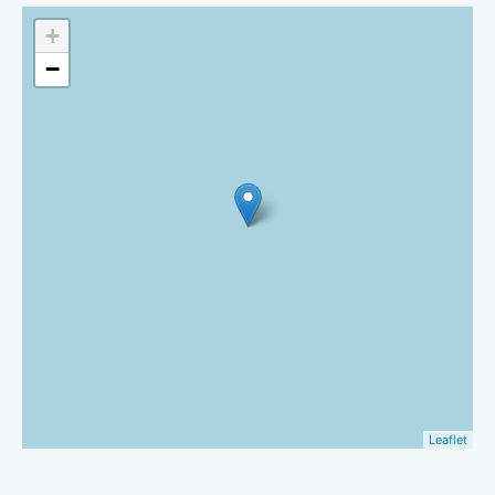
+
−
Leaflet