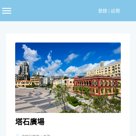
跳
至
登錄
|
註冊
主
要
內
容
塔石廣場