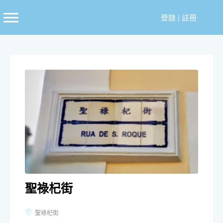
跳
至
登錄
|
註冊
主
要
內
容
聖祿杞街
聖祿杞街