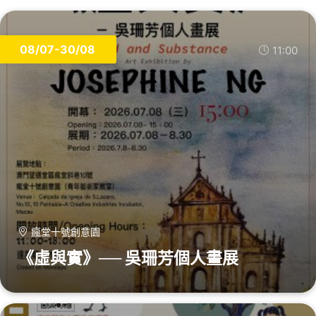
08/07-30/08
11:00
瘋堂十號創意園
《虛與實》── 吳珊芳個人畫展