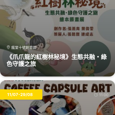
瘋堂十號創意園
《爪爪龍的紅樹林秘境》生態共融・綠
色守護之旅
11/07-29/08
11:00