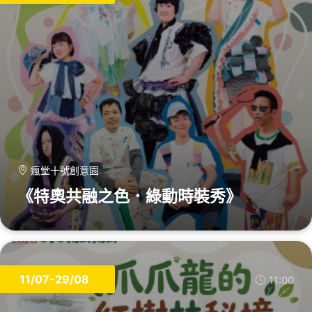
瘋堂十號創意園
《特奧共融之色．綠動時裝秀》
11/07-29/08
11:00