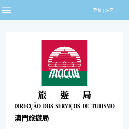
跳
至
登錄
|
註冊
主
要
內
容
澳門旅遊局