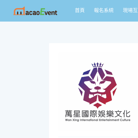
跳
首頁
報名系統
現場互
至
主
要
內
容