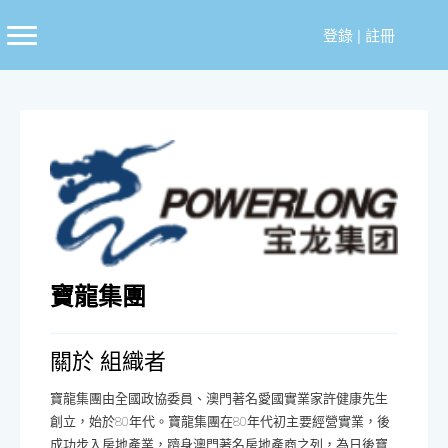
跳
至
登錄
|
註冊
主
要
內
容
寶龍集團
關於 組織者
寶龍集團由全國政協委員、澳門著名愛國實業家許健康先生
創立，始於80年代。寶龍集團在80年代初主要經營實業，後
成功步入房地產業，躋身澳門著名房地產商之列，為日後寶