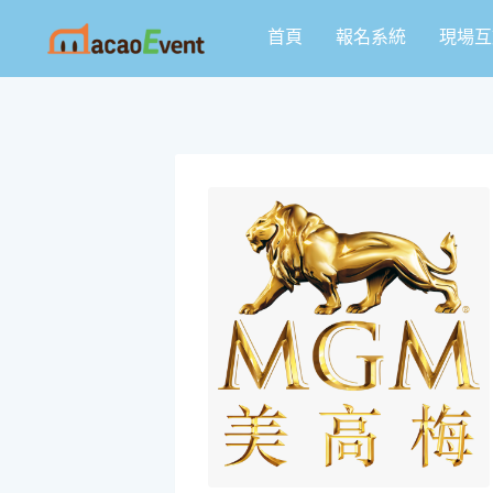
跳
首頁
報名系統
現場互
至
主
要
內
容