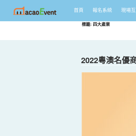
跳
首頁
報名系統
現場互
至
主
標籤:
四大產業
要
內
容
2022粵澳名優