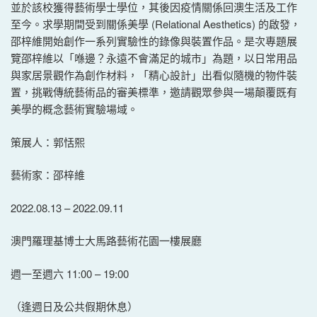
並於該校獲得藝術學士學位，其後因疫情關係回澳生活及工作
至今。求學期間受到關係美學 (Relational Aesthetics) 的啟發，
邵梓維開始創作一系列實驗性的錄像與裝置作品。是次專題展
覽邵梓維以「喺邊？永遠不會滿足的城市」為題，以日常用品
與家居景觀作為創作材料，「精心設計」出看似隨機的物件裝
置，挑戰傳統藝術品的審美標準，邀請觀眾參與一場顛覆既有
美學的概念藝術實驗場域。
策展人：郭恬熙
藝術家：邵梓維
2022.08.13 – 2022.09.11
澳門羅理基博士大馬路藝術花園一樓展廳
週一至週六 11:00 – 19:00
（逢週日及公共假期休息）