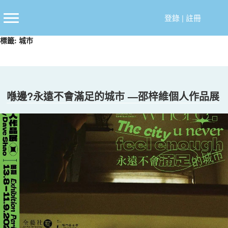
跳
至
登錄
|
註冊
主
標籤:
城市
要
內
容
喺邊?永遠不會滿足的城市 —邵梓維個人作品展