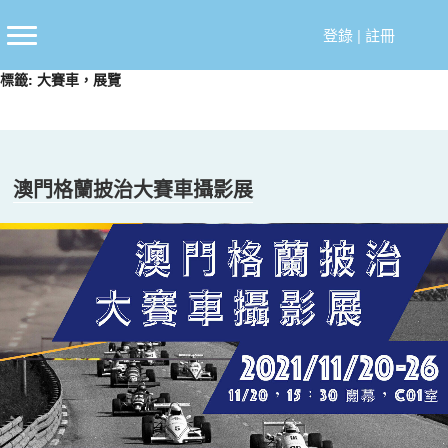
跳
至
登錄
|
註冊
主
標籤:
大賽車，展覽
要
內
容
澳門格蘭披治大賽車攝影展