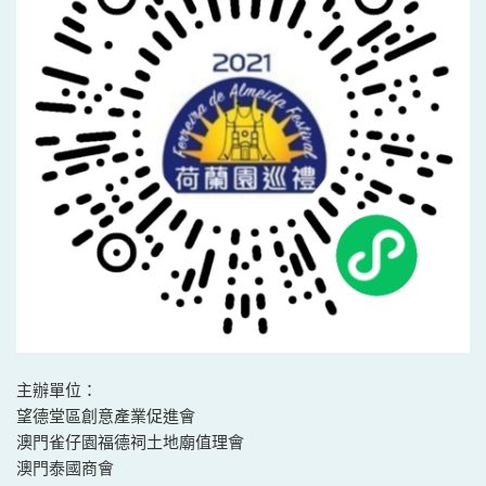
主辦單位：
望德堂區創意產業促進會
澳門雀仔園福德祠土地廟值理會
澳門泰國商會