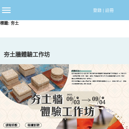
跳
至
登錄
|
註冊
主
標籤:
夯土
要
內
容
夯土牆體驗工作坊