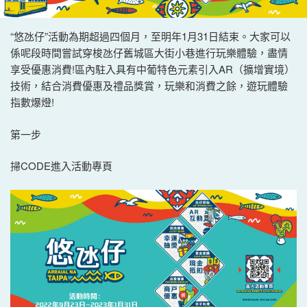
“悠氹仔”活動為期超過四個月，至明年1月31日結束。大家可以
係呢段時間嘗試穿梭氹仔舊城區大街小巷進行玩樂體驗，盡情
享受優惠消費!區內駐入具有中葡特色元素引入AR（擴增實境）
技術，結合消費優惠及禮品獎賞，玩樂和消費之餘，遊玩體驗
指數爆燈!
第一步
掃CODE進入活動專頁