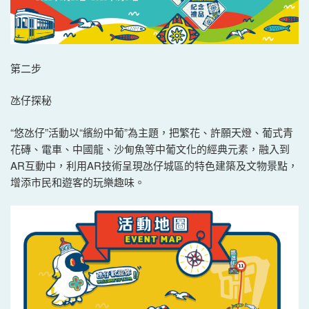
第二步
氹仔探秘
“悠氹仔”活動以“繽紛中葡”為主題，把繁花、許願天燈、葡式青
花磚、電車、中國龍、沙甸魚等中葡文化的經典元素，融入到
AR互動中，利用AR技術呈現氹仔城區的特色建築及文物景點，
增添市民和遊客的玩樂趣味。