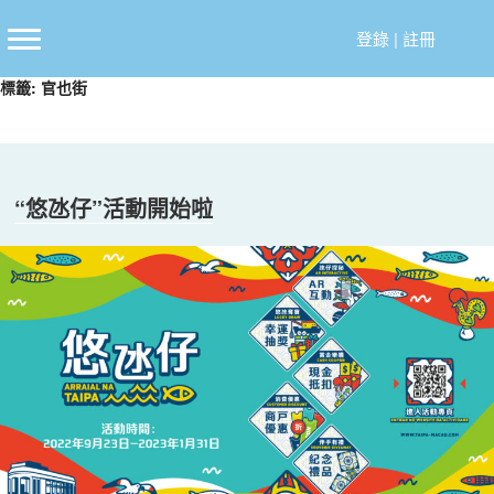
跳
至
登錄
|
註冊
主
標籤:
官也街
要
內
容
“悠氹仔”活動開始啦