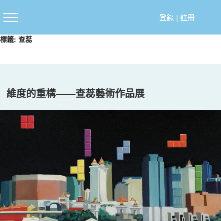
跳
至
登錄
|
註冊
主
標籤:
查蕊
要
內
容
維度的重構——查蕊藝術作品展