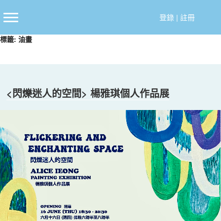
跳
至
登錄
|
註冊
主
標籤:
油畫
要
內
容
<閃爍迷人的空間> 楊雅琪個人作品展