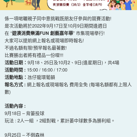
係一項啱曬親子同中意挑戰既朋友仔參與的競賽活動!
是次活動將於2022年9月17日至10月9日期間逢週日
在 “
遊澳消費樂滿FUN 創藝嘉年華
” 市集現場舉行!
大家可以提前網上報名或現場即時報名!
不過名額有限!預早報名最著數!
比賽勝出者將有禮品一份㗎!!!
活動日期：
9月18、25日及10月2、9日(逢星期日)，共4場
活動時間 :
15:00 / 16:00 / 17:00
活動地點：
氹仔龍環葡韻
報名方式 :
網上報名或現場報名 費用全免 (每場名額都有上限人
數)
活動內容 :
9月18日 – 背篓投球
玩法 : 2人一組 ，2組對戰，累計蒌中球數多為勝利組。
9月25日 – 不倒森林