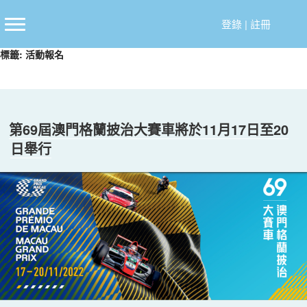
跳
至
登錄
|
註冊
主
標籤:
活動報名
要
內
容
第69屆澳門格蘭披治大賽車將於11月17日至20
日舉行