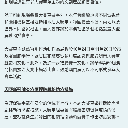
動現場還設有以大賽車為主題的文創產品銷售攤位。
除了可到現場觀賞大賽車賽事外，本年會繼續透過不同電視台
和廣播機構直播或轉播本屆大賽車，範圍覆蓋本澳、內地以及
世界不同國家地區，而大會亦將於本澳社區多個地點設置大型
屏幕轉播賽事。
大賽車主題藝術創作活動作品展將於10月24日至11月20日於市
政署畫廊舉行，讓居民和旅客從多角度認識與感受澳門大賽車
歷史和文化。此外，為進一步推廣賽車文化，將舉辦第69屆澳
門格蘭披治大賽車攝影比賽，鼓勵澳門居民以不同形式參與大
賽車活動。
因應新冠肺炎疫情採取嚴格防疫措施
為確保賽事能在安全的情況下進行，本屆大賽車舉行期間將會
嚴格執行防疫措施。大賽車組委會將繼續密切留意疫情的發
展，並根據衛生局發出的相關指引適時就賽事作出防疫安排。