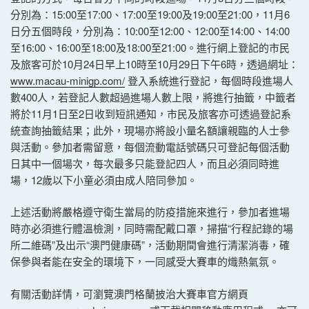
分別為：15:00至17:00、17:00至19:00及19:00至21:00，11月6
日分五個時段，分別為：10:00至12:00、12:00至14:00、14:00
至16:00、16:00至18:00及18:00至21:00。進行網上登記的市民
及旅客可於10月24日早上10時至10月29日下午6時，透過網址：
www.macau-minigp.com/
登入系統進行登記，每個時段進場人
數400人，若登記人數超過進場人數上限，將進行抽籤，中籤者
將於11月1日至2日收到短訊通知，市民及旅客亦可透過登記系
統查詢抽籤結果；此外，現場亦將設小量名額讓親臨的人士參
與活動。參加者需留意，每個流動電話號碼只可登記每個活動
日其中一個場次，每次最多只能登記四人，而且必須同時進
場，12歲以下小童必須由成人陪同參加。
上述活動將嚴格遵守衛生當局的防疫措施來進行，參加者進場
時亦必須進行體溫檢測，同時需配戴口罩，掃描“行程記錄的場
所二維碼”及出示“澳門健康碼”，活動期間會進行清潔消毒，確
保參與者能在安全的環境下，一同感受大賽車的熾熱氣氛。
有關活動詳情，可瀏覽澳門格蘭披治大賽車官方網頁