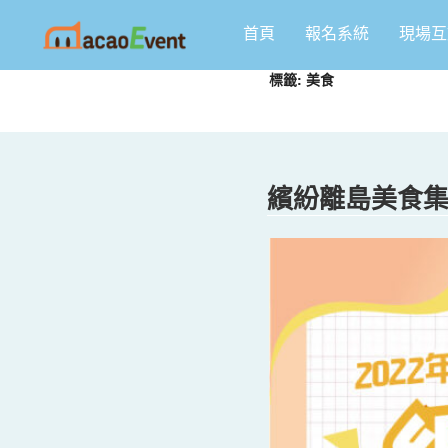
跳
首頁
報名系統
現場互
至
主
標籤:
美食
要
內
容
繽紛離島美食