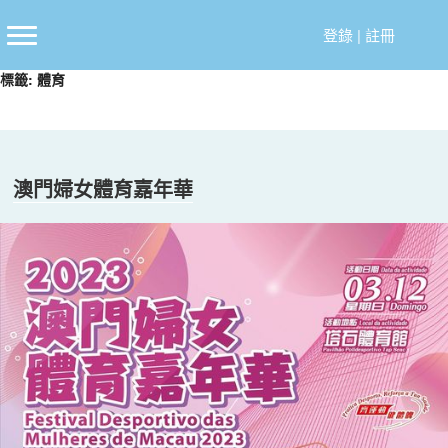
跳
至
登錄
|
註冊
主
標籤:
體育
要
內
容
澳門婦女體育嘉年華