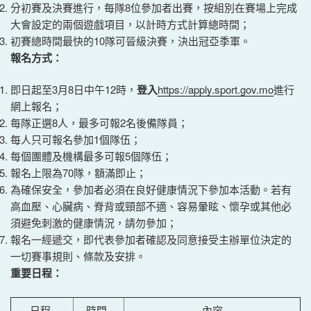
分初賽及決賽進行，每隊8位參加者出賽，按組別在賽場上完成
大會設定的兩個遊戲項目，以計時方式計算總時間；
初賽總時間最快的10隊可晉級決賽，決出冠亞季軍。
報名方式：
即日起至3月8日中午12時，
登入
https://apply.sport.gov.mo
進行
網上報名；
每隊正選8人，最多可報2名後備隊員；
每人只可報名參加1個隊伍；
每個團體及機構最多可報5個隊伍；
報名上限為70隊，額滿即止；
為確保安全，參加者必須在良好健康情況下參加本活動。若有
高血壓、心臟病、脊背或頸部不適、容易暈眩、懷孕或其他必
須避免刺激的健康情況，請勿參加；
報名一經遞交，即代表參加者確認及同意接受主辦單位決定的
一切賽事規則、條款及安排。
重要日程：
日程
時間
內容