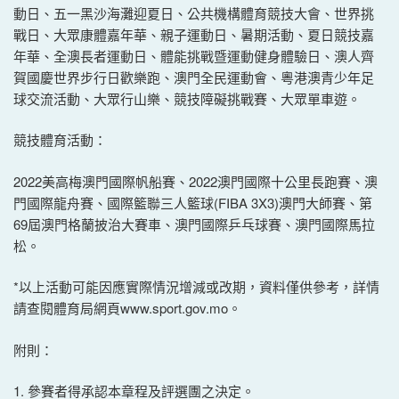
動日、五一黑沙海灘迎夏日、公共機構體育競技大會、世界挑
戰日、大眾康體嘉年華、親子運動日、暑期活動、夏日競技嘉
年華、全澳長者運動日、體能挑戰暨運動健身體驗日、澳人齊
賀國慶世界步行日歡樂跑、澳門全民運動會、粵港澳青少年足
球交流活動、大眾行山樂、競技障礙挑戰賽、大眾單車遊。
競技體育活動：
2022美高梅澳門國際帆船賽、2022澳門國際十公里長跑賽、澳
門國際龍舟賽、國際籃聯三人籃球(FIBA 3X3)澳門大師賽、第
69屆澳門格蘭披治大賽車、澳門國際乒乓球賽、澳門國際馬拉
松。
*以上活動可能因應實際情況增減或改期，資料僅供參考，詳情
請查閱體育局網頁www.sport.gov.mo。
附則：
1. 參賽者得承認本章程及評選團之決定。